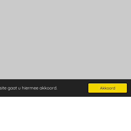
site gaat u hiermee akkoord.
Akkoord
Powered by
JouwWeb