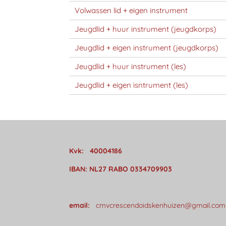
Volwassen lid + eigen instrument
Jeugdlid + huur instrument (jeugdkorps)
Jeugdlid + eigen instrument (jeugdkorps)
Jeugdlid + huur instrument (les)
Jeugdlid + eigen isntrument (les)
Kvk: 40004186
IBAN: NL27 RABO 0334709903
email:
cmvcrescendoidskenhuizen@gmail.com